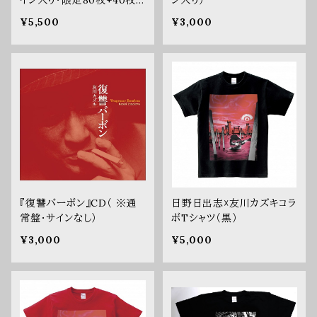
40枚）
¥5,500
¥3,000
『復讐バーボン』CD（ ※通
日野日出志☓友川カズキコラ
常盤・サインなし）
ボTシャツ（黒）
¥3,000
¥5,000