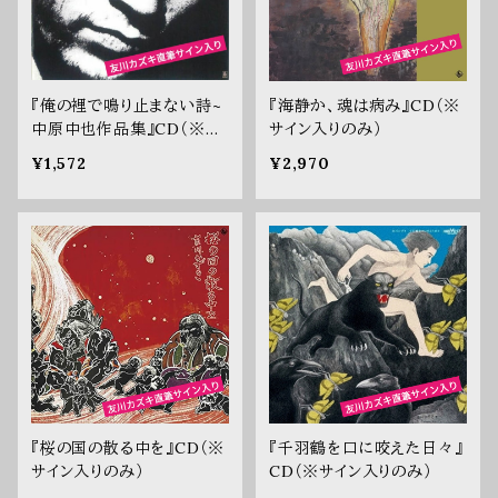
『俺の裡で鳴り止まない詩~
『海静か、魂は病み』CD（※
中原中也作品集』CD（※サ
サイン入りのみ）
イン入り）
¥1,572
¥2,970
『桜の国の散る中を』CD（※
『千羽鶴を口に咬えた日々』
サイン入りのみ）
CD（※サイン入りのみ）