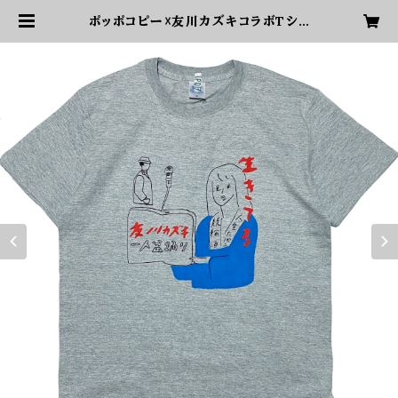
ポッポコピー☓友川カズキコラボTシャ
ツ | 友川カズキオフィシャルショップ