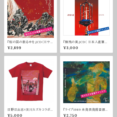
『桜の国の散る中を』CD（※サイ
『無残の美』CD（ ※本人直筆サ
ン入りのみ）
イン入り）
¥2,899
¥3,000
日野日出志☓友川カズキコラボT
『ライブ1989 未発表発掘音源
シャツ（赤）
集』CD（ ※サイン入り）
¥5,000
¥2,750