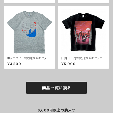
ポッポコピー☓友川カズキコラボ
日野日出志☓友川カズキコラボT
Tシャツ
シャツ（黒）
¥3,500
¥5,000
商品一覧に戻る
6,000円以上の購入で