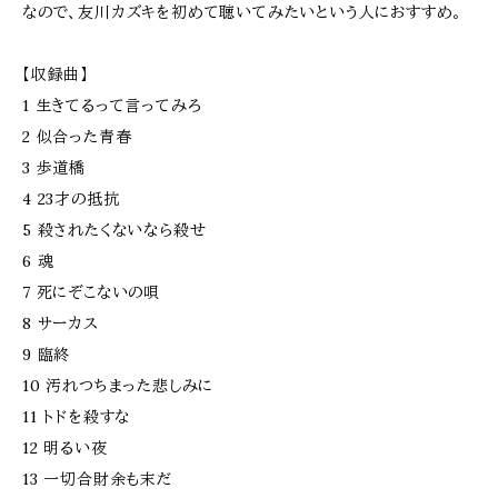
なので、友川カズキを初めて聴いてみたいという人におすすめ。
【収録曲】
1 生きてるって言ってみろ
2 似合った青春
3 歩道橋
4 23才の抵抗
5 殺されたくないなら殺せ
6 魂
7 死にぞこないの唄
8 サーカス
9 臨終
10 汚れつちまった悲しみに
11 トドを殺すな
12 明るい夜
13 一切合財余も末だ