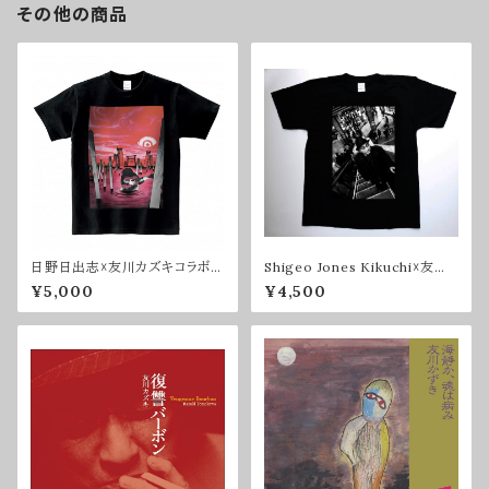
その他の商品
日野日出志☓友川カズキコラボT
Shigeo Jones Kikuchi☓友川
シャツ（黒）
カズキコラボTシャツ
¥5,000
¥4,500