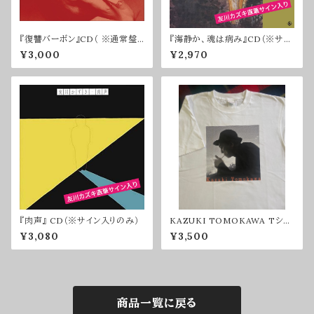
『復讐バーボン』CD（ ※通常盤・
『海静か、魂は病み』CD（※サイ
サインなし）
ン入りのみ）
¥3,000
¥2,970
『肉声』 CD（※サイン入りのみ）
KAZUKI TOMOKAWA Tシャ
ツ2025（XLサイズ）
¥3,080
¥3,500
商品一覧に戻る