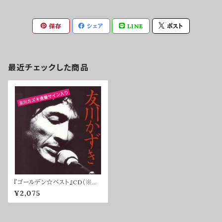
保存
シェア
LINE
ポスト
最近チェックした商品
『ゴールデン☆ベスト』CD（※サ
イン入り）
¥2,075