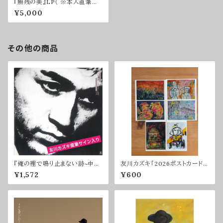
『無残の美』LP（ ※本人直筆サ
イン入り）
¥5,000
その他の商品
『俺の裡で鳴り止まない詩~中原
友川カズキ「2026ポストカード」
中也作品集』CD（※サイン入り）
（6枚入り）※サイン入り
¥1,572
¥600