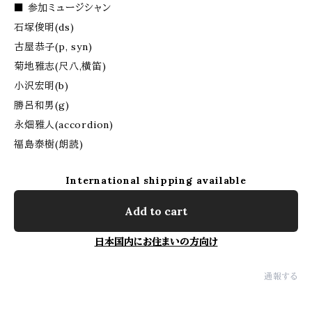
■ 参加ミュージシャン
石塚俊明(ds)
古屋恭子(p, syn)
菊地雅志(尺八,横笛)
小沢宏明(b)
勝呂和男(g)
永畑雅人(accordion)
福島泰樹(朗読)
International shipping available
Add to cart
日本国内にお住まいの方向け
通報する