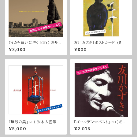
『イカを買いに行く』CD（ ※サイ
友川カズキ「ポストカード」（５枚
ン入り）
入り）※サイン入り
¥3,080
¥800
『無残の美』LP（ ※本人直筆サ
『ゴールデン☆ベスト』CD（※サ
イン入り）
イン入り）
¥5,000
¥2,075