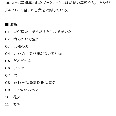
加。また、再編集されたブックレットには当時の写真や友川自身が
弟について語った言葉を収録している。
■ 収録曲
01 彼が居た－そうだ！たこ八郎がいた
02 海みたいな空だ
03 無残の美
04 井戸の中で神様がないていた
05 どどど〜ん
06 ワルツ
07 空
08 永遠－福島泰樹氏に捧ぐ
09 一つのメルヘン
10 花火
11 坊や