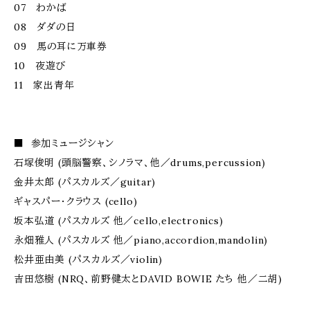
07 わかば
08 ダダの日
09 馬の耳に万車券
10 夜遊び
11 家出青年
■ 参加ミュージシャン
石塚俊明 (頭脳警察、シノラマ、他／drums,percussion)
金井太郎 (パスカルズ／guitar)
ギャスパー・クラウス (cello)
坂本弘道 (パスカルズ 他／cello,electronics)
永畑雅人 (パスカルズ 他／piano,accordion,mandolin)
松井亜由美 (パスカルズ／violin)
吉田悠樹 (NRQ、前野健太とDAVID BOWIE たち 他／二胡)