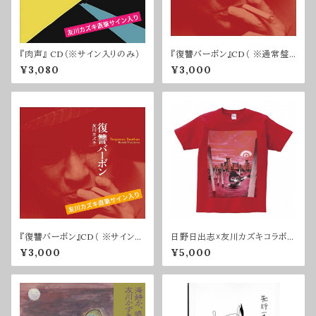
『肉声』 CD（※サイン入りのみ）
『復讐バーボン』CD（ ※通常盤・
サインなし）
¥3,080
¥3,000
『復讐バーボン』CD（ ※サイン入
日野日出志☓友川カズキコラボT
り）
シャツ（赤）
¥3,000
¥5,000