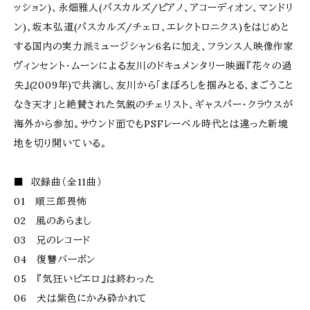
ッション)、永畑雅人(パスカルズ/ピアノ、アコーディオン、マンドリ
ン)、坂本弘道(パスカルズ/チェロ、エレクトロニクス)をはじめと
する国内の実力派ミュージシャン6名に加え、フランス人映像作家
ヴィンセント・ムーンによる友川のドキュメンタリー映画『花々の過
失』(2009年)で共演し、友川から「まぼろしを掴みとる、まごうこと
なき天才」と絶賛された気鋭のチェリスト、ギャスパー・クラウスが
海外から参加。サウンド面でもPSFレーベル時代とは違った新境
地を切り開いている。
■ 収録曲（全11曲）
01 順三郎畏怖
02 風のあらまし
03 兄のレコード
04 復讐バーボン
05 『気狂いピエロ』は終わった
06 犬は紫色にかみ砕かれて