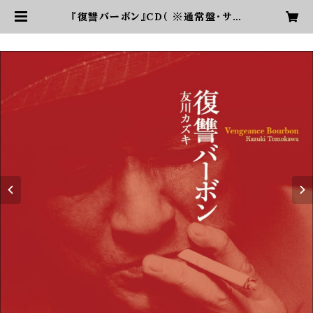
『復讐バーボン』CD（ ※通常盤・サイ
ンなし） | 友川カズキオフィシャルショ
ップ