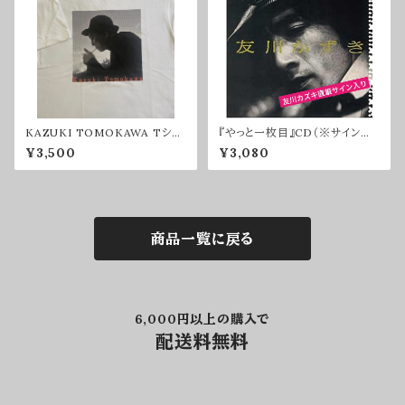
KAZUKI TOMOKAWA Tシャ
『やっと一枚目』CD（※サイン入
ツ2025（XLサイズ）
りのみ）
¥3,500
¥3,080
商品一覧に戻る
6,000円以上の購入で
配送料無料