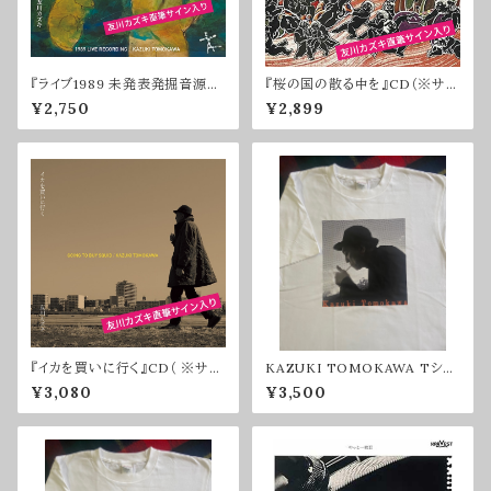
『ライブ1989 未発表発掘音源
『桜の国の散る中を』CD（※サイ
集』CD（ ※サイン入り）
ン入りのみ）
¥2,750
¥2,899
『イカを買いに行く』CD（ ※サイ
KAZUKI TOMOKAWA Tシャ
ン入り）
ツ2025
¥3,080
¥3,500