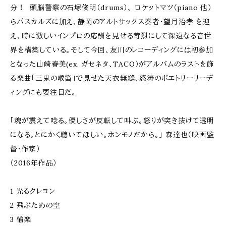
分！ 頭脳警察の石塚俊明（drums）、 ロケットマツ（piano 他）
らパスカルズに加え、静岡のアルトサックス奏者・望月治孝 を迎
え、時に激しいインプロの応酬を見せる苛烈にして深遠なる音世
界を構築している。そして今回、友川のレコーディングには初参加
となった山崎春美(ex. ガセネタ、TACO）がアルバムのラストを飾
る楽曲「三鬼の喉笛」で見せた天衣無縫、怒涛のポエトリーリーデ
ィングにも要注目だ。
「魂が震えて唸る。優しさが反転して叫ぶ。怒りが突き抜けて透明
になる。とにかく聴いてほしい。ホンモノだから。」 森達也（映画監
督・作家）
（2016年作品）
1 光るクレヨン
2 飛ぶための空
3 愉楽