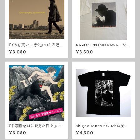
『イカを買いに行く』CD（ ※通常
KAZUKI TOMOKAWA Tシャ
盤・サインなし）
ツ2025（XLサイズ）
¥3,080
¥3,500
『千羽鶴を口に咬えた日々』CD
Shigeo Jones Kikuchi☓友川
（※サイン入りのみ）
カズキコラボTシャツ
¥3,080
¥4,500