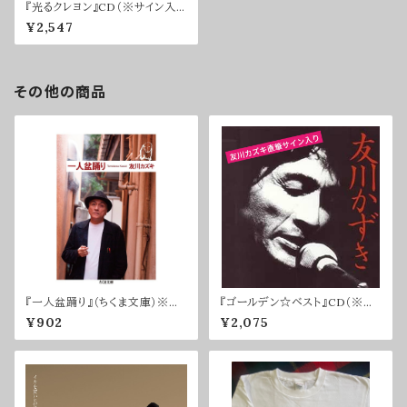
『光るクレヨン』CD（※サイン入
り）
¥2,547
その他の商品
『一人盆踊り』（ちくま文庫）※サ
『ゴールデン☆ベスト』CD（※サ
インなし
イン入り）
¥902
¥2,075