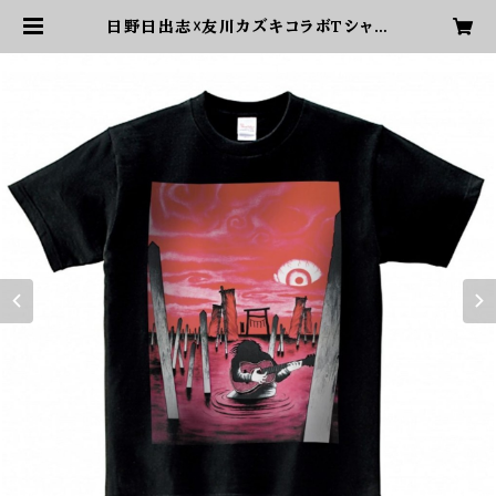
日野日出志☓友川カズキコラボTシャツ
（黒） | 友川カズキオフィシャルショッ
プ