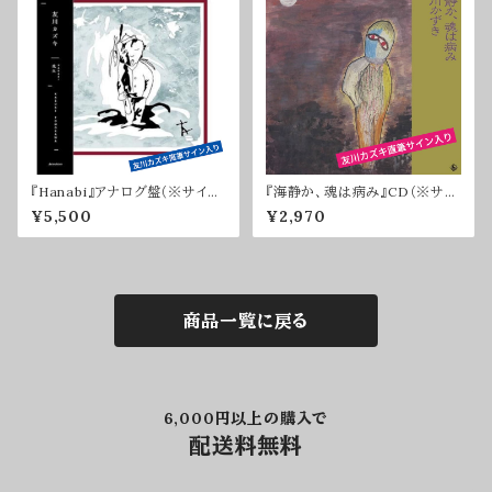
『Hanabi』アナログ盤（※サイン
『海静か、魂は病み』CD（※サイ
入り・限定80枚+40枚+40枚）
ン入りのみ）
¥5,500
¥2,970
商品一覧に戻る
6,000円以上の購入で
配送料無料