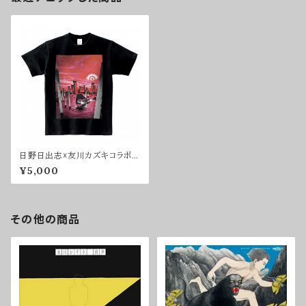
日野日出志☓友川カズキコラボT
シャツ（黒）
¥5,000
その他の商品