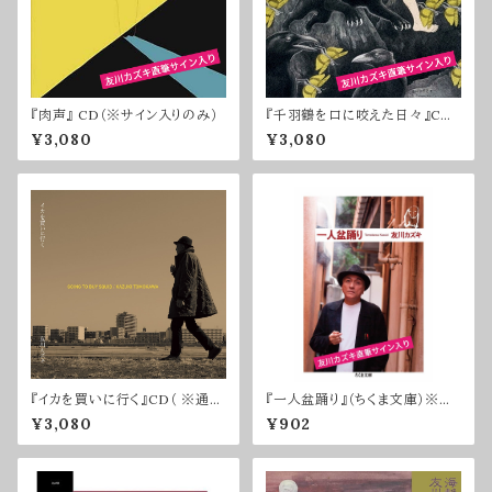
『肉声』 CD（※サイン入りのみ）
『千羽鶴を口に咬えた日々』CD
（※サイン入りのみ）
¥3,080
¥3,080
『イカを買いに行く』CD（ ※通常
『一人盆踊り』（ちくま文庫）※サ
盤・サインなし）
イン入り
¥3,080
¥902